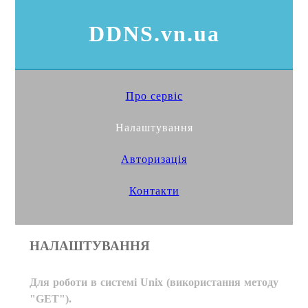
DDNS.vn.ua
Про сервіс
Налаштування
Авторизація
Контакти
НАЛАШТУВАННЯ
Для роботи в системі Unix (використання методу
"GET").