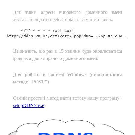
Для зміни адреси вибраного доменного імені
достатьно додати в /etc/crontab наступний рядок:
*/15 * * * * root curl
http://ddns.vn.ua/activate2.php?dmn=__код_домена__
Це значить, що раз в 15 хвилин буде оновлюватися
ір адреса для вибраного доменного імені.
Для роботи в системі Windows (використання
методу "POST").
Самий простий метод взяти готову нашу програму -
setupDDNS.exe